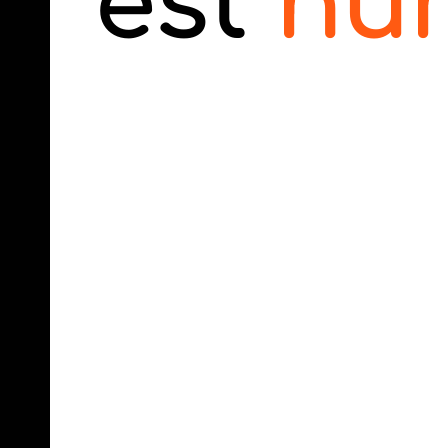
est
hu